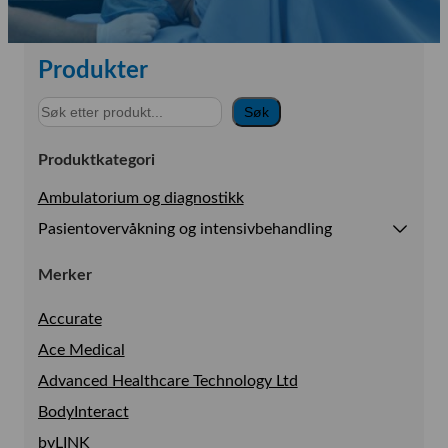
Produkter
S
Søk
ø
k
Produktkategori
Ambulatorium og diagnostikk
Pasientovervåkning og intensivbehandling
Se alt i Pasientovervåkning og intensivbehandling
Merker
Anestesi & Intensiv
Accurate
Pasientovervakning
Ace Medical
Prehospital
Advanced Healthcare Technology Ltd
BodyInteract
byLINK