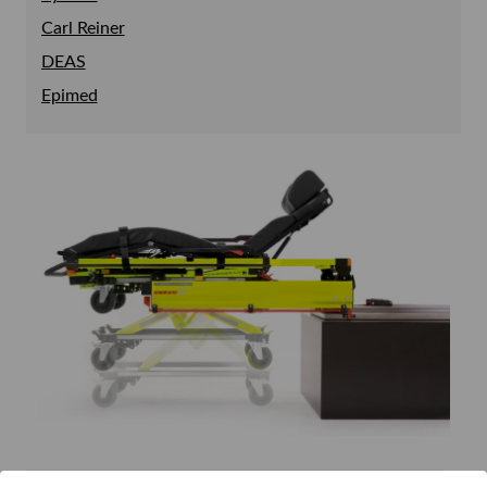
Carl Reiner
DEAS
Epimed
Gaumard
Heine
InterRad
Kartsana
Kaya
M.I. Tech
Marshall
ORSIM
P3 Medical
Provitas
SAM Medical