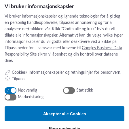
Kartsana Brava ambulansebåre
Sensium
Vi bruker informasjonskapsler
Stephan
Kartsana ambulansebårer er tilgjengelig både elektrisk og
Vi bruker informasjonskapsler og lignende teknologier for å gi deg
hydraulisk. Den er stabil og sikker – godkjent iht EN1865 og
Telic Group
en personlig handleopplevelse, tilpasset annonsering og for å
EN1789 – og perfekt når du vil unngå de tunge løftene!
analysere nettrafikken vår. Klikk "Godta alle og lukk" hvis du vil
Thornhill Medical
tillate alle informasjonskapsler. Alternativt kan du velge hvilke typer
:
Se produkt
TruCorp
informasjonskapsler du vil godta eller deaktivere ved å klikke på
K
VausSim
Tilpass nedenfor. I samsvar med kravene til
Googles Business Data
a
Responsibility Site
sikrer vi åpenhet og din kontroll over dataene
r
Weinnmann
dine.
t
Weyer
s
Cookies/ Informasjonskapsler og retningslinjer for personvern.
a
Weyers
Tilpass
n
Xavants
a
Addresse:
Om os
s
Nødvendig
Statistikk
ZAC
B
Markedsføring
Dalstuvegen 18
Nyheter
r
Om oss
a
2340 Løten, Norge
Kontakt oss
v
Aksepter alle Cookies
ESG-rapport
a
Tlf.:
+47 4654 5560
a
Email:
sw@sw.dk
Bare nødvendig