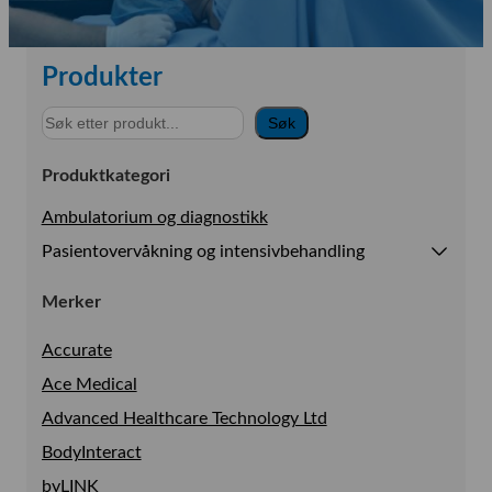
Produkter
S
Søk
ø
k
Produktkategori
Ambulatorium og diagnostikk
Pasientovervåkning og intensivbehandling
Se alt i Pasientovervåkning og intensivbehandling
Merker
Anestesi & Intensiv
Accurate
Pasientovervakning
Ace Medical
Prehospital
Advanced Healthcare Technology Ltd
BodyInteract
byLINK