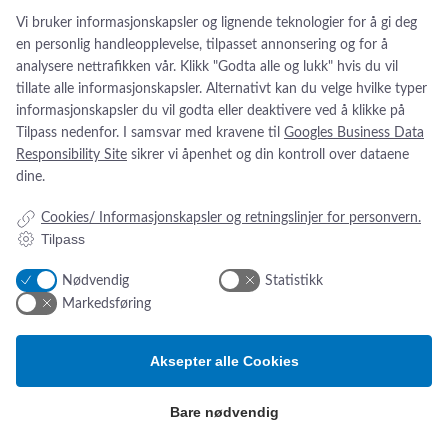
Sensium
Vi bruker informasjonskapsler og lignende teknologier for å gi deg
Alle Epimeds fjærforsterkede epiduralkatetre er konstrueret i
Stephan
en personlig handleopplevelse, tilpasset annonsering og for å
rustfri stålfjær av kirurgisk kvalitet.
analysere nettrafikken vår. Klikk "Godta alle og lukk" hvis du vil
Telic Group
:
Se produkt
tillate alle informasjonskapsler. Alternativt kan du velge hvilke typer
Thornhill Medical
E
informasjonskapsler du vil godta eller deaktivere ved å klikke på
p
Tilpass nedenfor. I samsvar med kravene til
Googles Business Data
TruCorp
i
Responsibility Site
sikrer vi åpenhet og din kontroll over dataene
VausSim
m
dine.
e
Weinnmann
d
Cookies/ Informasjonskapsler og retningslinjer for personvern.
Weyer
Tilpass
E
Weyers
p
Addresse:
Om os
s
Nødvendig
Statistikk
i
Xavants
Dalstuvegen 18
Nyheter
Markedsføring
d
Om oss
ZAC
u
2340 Løten, Norge
Kontakt oss
r
Aksepter alle Cookies
ESG-rapport
a
Tlf.:
+47 4654 5560
l
Email:
sw@sw.dk
Bare nødvendig
k
a