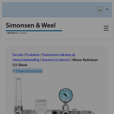
Produkter
Kontakt oss
Forside
|
Produkter
|
Pasientovervåkning og
Våre verdier
intensivbehandling
|
Anestesi & Intensiv
|
Weyer ReAnimat-
O2-Blend
Om oss
Tilbake til produkter
Utstillinger
Tlf.: (+47) 46 54 55 60