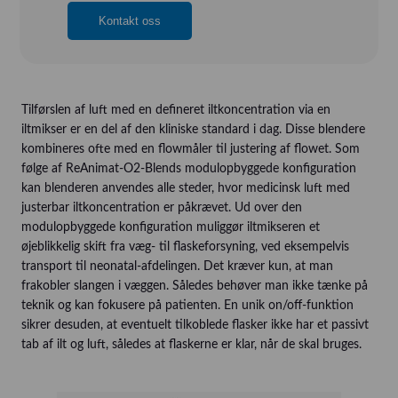
Kontakt oss
Tilførslen af luft med en defineret iltkoncentration via en
iltmikser er en del af den kliniske standard i dag. Disse blendere
kombineres ofte med en flowmåler til justering af flowet. Som
følge af ReAnimat-O2-Blends modulopbyggede konfiguration
kan blenderen anvendes alle steder, hvor medicinsk luft med
justerbar iltkoncentration er påkrævet. Ud over den
modulopbyggede konfiguration muliggør iltmikseren et
øjeblikkelig skift fra væg- til flaskeforsyning, ved eksempelvis
transport til neonatal-afdelingen. Det kræver kun, at man
frakobler slangen i væggen. Således behøver man ikke tænke på
teknik og kan fokusere på patienten. En unik on/off-funktion
sikrer desuden, at eventuelt tilkoblede flasker ikke har et passivt
tab af ilt og luft, således at flaskerne er klar, når de skal bruges.