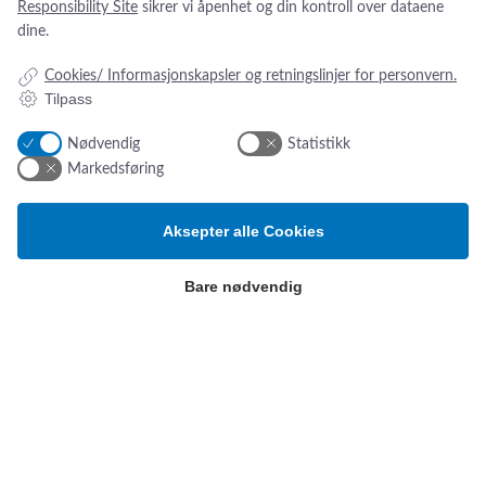
Responsibility Site
sikrer vi åpenhet og din kontroll over dataene
dine.
Cookies/ Informasjonskapsler og retningslinjer for personvern.
Tilpass
Nødvendig
Statistikk
Markedsføring
Aksepter alle Cookies
Addresse:
Om os
s
Dalstuvegen 18
Nyheter
Bare nødvendig
Om oss
2340 Løten, Norge
Kontakt oss
ESG-rapport
Tlf.:
+47 4654 5560
Email:
sw@sw.dk
Produktkategorier
Patientövervakning och