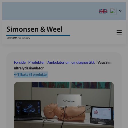
Produkter
Kontakt oss
Forside
|
Produkter
|
Ambulatorium og diagnostikk
|
VausSim
Våre verdier
ultralydssimulator
Tilbake til produkter
Om oss
Utstillinger
Tlf.: (+47) 46 54 55 60