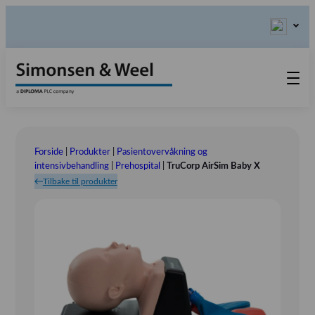
Produkter
Kontakt oss
Forside
|
Produkter
|
Pasientovervåkning og
Våre verdier
intensivbehandling
|
Prehospital
|
TruCorp AirSim Baby X
Tilbake til produkter
Om oss
Utstillinger
Tlf.: (+47) 46 54 55 60