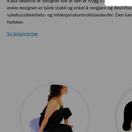
Kaya fødestol er designet slik at den er trygg å bruke, uansett
enkle designen er både stabil og enkel å rengjøre og desinfis
sykehussikkerhets- og infeksjonskontrollstandarder. Den kan 
fødekar.
Se brosjyre her