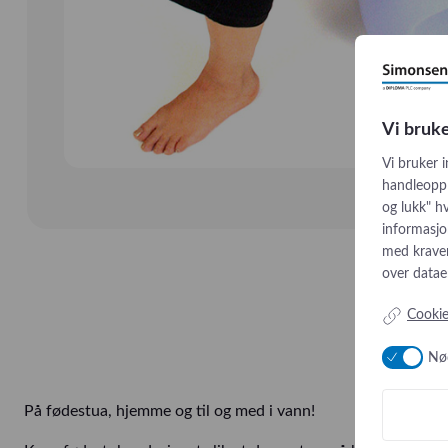
Vi bruk
Vi bruker 
handleopple
og lukk" hv
informasjon
med kraven
over datae
Cookie
Nø
På fødestua, hjemme og til og med i vann!