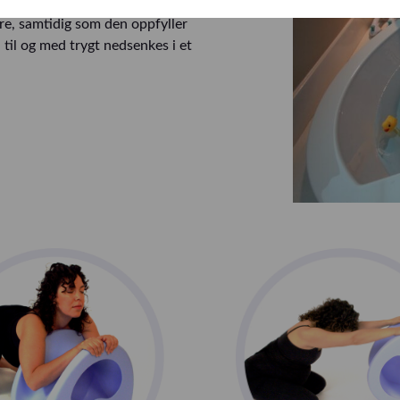
 hvilken stilling du velger. Den
ere, samtidig som den oppfyller
til og med trygt nedsenkes i et