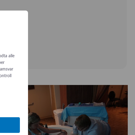
odta alle
per
 samsvar
ontroll