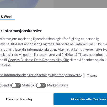
er informasjonskapsler
informasjonskapsler og lignende teknologier for å gi deg en personlig
velse, tilpasset annonsering og for å analysere nettrafikken vår. Klikk "G
is du vil tillate alle informasjonskapsler. Alternativt kan du velge hvilke ty
skapsler du vil godta eller deaktivere ved å klikke på Tilpass nedenfor. I
e til
Googles Business Data Responsibility Site
sikrer vi åpenhet og din k
ne dine.
Tilpass
s/ Informasjonskapsler og retningslinjer for personvern.
dvendig
Statistikk
Markedsføring
Bare nødvendig
Aksepter alle Cookies